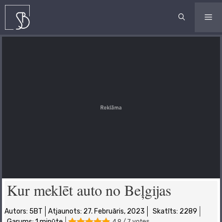
Skip
to
ME
content
Kur meklēt auto no Beļgijas
Autors:
5BT
Atjaunots:
27. Februāris, 2023
Skatīts: 2289
Garums: 1 minūte
4.9 / 7 votes