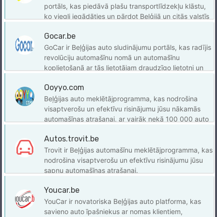
portāls, kas piedāvā plašu transportlīdzekļu klāstu,
ko viegli iegādāties un pārdot Beļģijā un citās valstīs
Eiropā.
Gocar.be
GoCar ir Beļģijas auto sludinājumu portāls, kas radījis
revolūciju automašīnu nomā un automašīnu
koplietošanā ar tās lietotājam draudzīgo lietotni un
daudzveidīgo autoparku.
Ooyyo.com
Beļģijas auto meklētājprogramma, kas nodrošina
visaptverošu un efektīvu risinājumu jūsu nākamās
automašīnas atrašanai, ar vairāk nekā 100 000 auto
sludinājumu.
Autos.trovit.be
Trovit ir Beļģijas automašīnu meklētājprogramma, kas
nodrošina visaptverošu un efektīvu risinājumu jūsu
sapņu automašīnas atrašanai.
Youcar.be
YouCar ir novatoriska Beļģijas auto platforma, kas
savieno auto īpašniekus ar nomas klientiem,