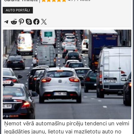
AUTO PORTĀLI
Share on Telegram
Share on Reddit
Share on Pinterest
Share on Skype
Share on Facebook
Share on X
Ņemot vērā automašīnu pircēju tendenci un velmi
iegādāties jaunu, lietotu vai mazlietotu auto no