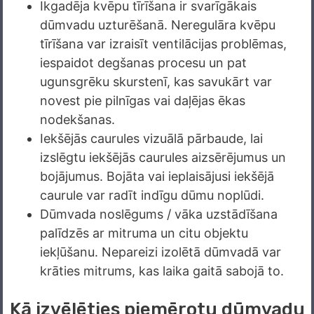
Ikgadēja kvēpu tīrīšana ir svarīgākais
dūmvadu uzturēšanā. Neregulāra kvēpu
tīrīšana var izraisīt ventilācijas problēmas,
iespaidot degšanas procesu un pat
ugunsgrēku skurstenī, kas savukārt var
novest pie pilnīgas vai daļējas ēkas
nodekšanas.
Iekšējās caurules vizuālā pārbaude, lai
izslēgtu iekšējās caurules aizsērējumus un
bojājumus. Bojāta vai ieplaisājusi iekšējā
caurule var radīt indīgu dūmu noplūdi.
Dūmvada noslēgums / vāka uzstādīšana
palīdzēs ar mitruma un citu objektu
iekļūšanu. Nepareizi izolētā dūmvadā var
krāties mitrums, kas laika gaitā sabojā to.
Kā izvēlēties piemērotu dūmvadu