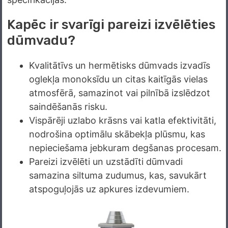
Kapēc ir svarīgi pareizi izvēlēties
dūmvadu?
Kvalitātīvs un hermētisks dūmvads izvadīs
oglekļa monoksīdu un citas kaitīgās vielas
atmosfērā, samazinot vai pilnībā izslēdzot
saindēšanās risku.
Vispārēji uzlabo krāsns vai katla efektivitāti,
nodrošina optimālu skābekļa plūsmu, kas
nepieciešama jebkuram degšanas procesam.
Pareizi izvēlēti un uzstādīti dūmvadi
samazina siltuma zudumus, kas, savukārt
atspoguļojās uz apkures izdevumiem.