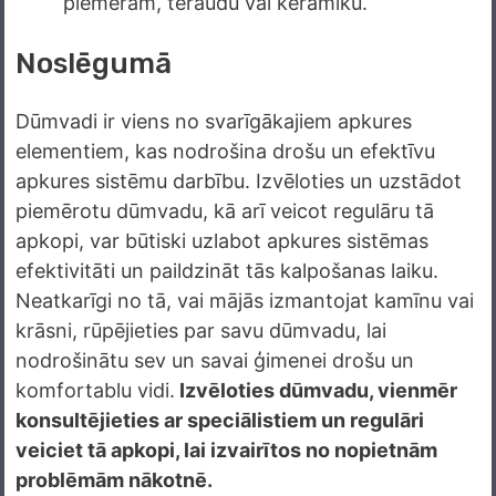
piemēram, tēraudu vai keramiku.
Noslēgumā
Dūmvadi ir viens no svarīgākajiem apkures
elementiem, kas nodrošina drošu un efektīvu
apkures sistēmu darbību. Izvēloties un uzstādot
piemērotu dūmvadu, kā arī veicot regulāru tā
apkopi, var būtiski uzlabot apkures sistēmas
efektivitāti un paildzināt tās kalpošanas laiku.
Neatkarīgi no tā, vai mājās izmantojat kamīnu vai
krāsni, rūpējieties par savu dūmvadu, lai
nodrošinātu sev un savai ģimenei drošu un
komfortablu vidi.
Izvēloties dūmvadu, vienmēr
konsultējieties ar speciālistiem un regulāri
veiciet tā apkopi, lai izvairītos no nopietnām
problēmām nākotnē.