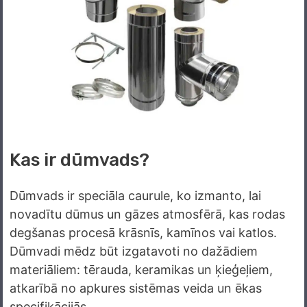
Kas ir dūmvads?
Dūmvads ir speciāla caurule, ko izmanto, lai
novadītu dūmus un gāzes atmosfērā, kas rodas
degšanas procesā krāsnīs, kamīnos vai katlos.
Dūmvadi mēdz būt izgatavoti no dažādiem
materiāliem: tērauda, keramikas un ķieģeļiem,
atkarībā no apkures sistēmas veida un ēkas
specifikācijās.