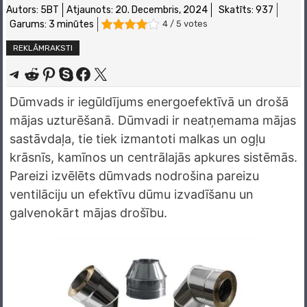
Autors:
5BT
Atjaunots:
20. Decembris, 2024
Skatīts: 937
Garums: 3 minūtes
4 / 5 votes
REKLĀMRAKSTI
Share on Telegram
Share on Reddit
Share on Pinterest
Share on Skype
Share on Facebook
Share on X
Dūmvads ir iegūldījums energoefektīvā un drošā
mājas uzturēšanā. Dūmvadi ir neatņemama mājas
sastāvdaļa, tie tiek izmantoti malkas un ogļu
krāsnīs, kamīnos un centrālajās apkures sistēmās.
Pareizi izvēlēts dūmvads nodrošina pareizu
ventilāciju un efektīvu dūmu izvadīšanu un
galvenokārt mājas drošību.