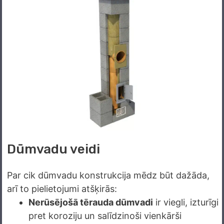
Dūmvadu veidi
Par cik dūmvadu konstrukcija mēdz būt dažāda,
arī to pielietojumi atšķirās:
Nerūsējošā tērauda dūmvadi
ir viegli, izturīgi
pret koroziju un salīdzinoši vienkārši