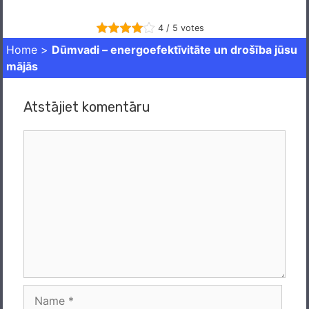
4 / 5 votes
Home
>
Dūmvadi – energoefektīvitāte un drošība jūsu
mājās
Atstājiet komentāru
Comment
Name