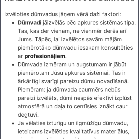
Izvēloties dūmvadus jāņem vērā daži faktori:
Dūmvadi
jāizvēlās pēc apkures sistēmas tipa.
Tas, kas der vienam, ne vienmēr derēs arī
Jums. Tāpēc, lai izvēlētos savām mājām
piemērotāko dūmvadu iesakam konsultēties
ar
profesionāļiem
.
Dūmvada izmēram un augstumam ir jābūt
piemērotam Jūsu apkures sistēmai. Tas ir
ārkārtīgi svarīgi pareizu dūmu novadīšanā.
Piemēram: ja dūmvada caurmērs nebūs
pareizi izvēlēts, dūmi nespēs efektīvi izplūst
atmosfērā un daļa to centīsies iznākt caur
degtuvi.
Ja vēlaties izturīgu un ilgmūžīgu dūmvadu,
ieteicams izvēlēties kvalitatīvus materiālus,