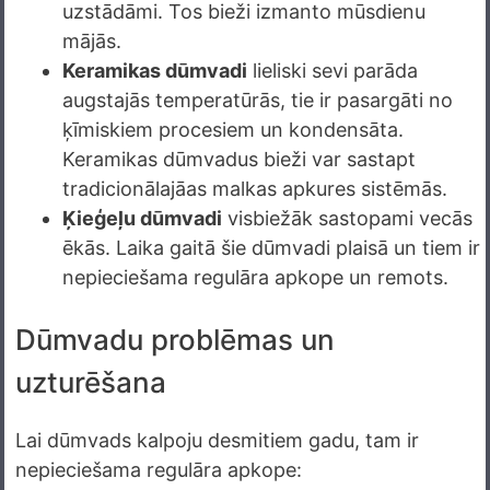
uzstādāmi. Tos bieži izmanto mūsdienu
mājās.
Keramikas dūmvadi
lieliski sevi parāda
augstajās temperatūrās, tie ir pasargāti no
ķīmiskiem procesiem un kondensāta.
Keramikas dūmvadus bieži var sastapt
tradicionālajāas malkas apkures sistēmās.
Ķieģeļu dūmvadi
visbiežāk sastopami vecās
ēkās. Laika gaitā šie dūmvadi plaisā un tiem ir
nepieciešama regulāra apkope un remots.
Dūmvadu problēmas un
uzturēšana
Lai dūmvads kalpoju desmitiem gadu, tam ir
nepieciešama regulāra apkope: